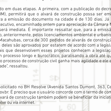
ído em duas etapas. A primeira, com a publicação do dec
(DOM), permitirá que o alvará de construção possa ser em
a a emissão do documento na cidade é de 130 dias. Já
 Executivo, encaminhado ontem para apreciação da Câmara
 será imediata. É importante ressaltar que, para a emiss
, anteriormente, pelos licenciamentos ambiental e urbanís
 Macahubas, cerca de 300 pedidos de alvarás de constru
deles são aprovados por estarem de acordo com a legislaç
ais que desenvolvem esses projetos conhecem a legislaçã
m processo longo e burocrático, paralisando a obra até q
 processo de construção civil ganha mais agilidade e el
ade”, ressaltou.
solicitado no BH Resolve (Avenida Santos Dumont, 363, Ce
gov.br. É preciso que o usuário concorde com o termo de co
ará de construção também podem se beneficiar da iniciativ
ve ou via internet.