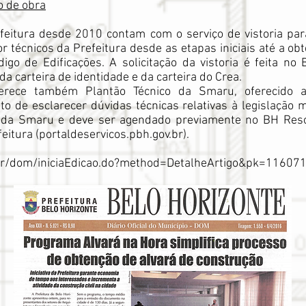
o de obra
efeitura desde 2010 contam com o serviço de vistoria p
técnicos da Prefeitura desde as etapas iniciais até a ob
igo de Edificações. A solicitação da vistoria é feita no
 da carteira de identidade e da carteira do Crea.
ferece também Plantão Técnico da Smaru, oferecido ao
to de esclarecer dúvidas técnicas relativas à legislação 
s da Smaru e deve ser agendado previamente no BH Reso
eitura (portaldeservicos.pbh.gov.br).
v.br/dom/iniciaEdicao.do?method=DetalheArtigo&pk=11607