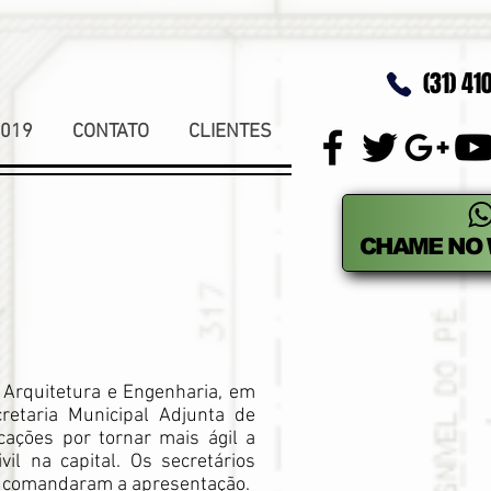
(31) 410
2019
CONTATO
CLIENTES
CHAME NO
 Arquitetura e Engenharia, em
retaria Municipal Adjunta de
cações por tornar mais ágil a
il na capital. Os secretários
s, comandaram a apresentação.