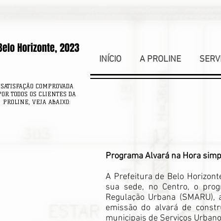
Belo Horizonte, 2023
INÍCIO
A PROLINE
SERV
SATISFAÇÃO COMPROVADA
POR TODOS OS CLIENTES DA
PROLINE, VEJA ABAIXO:
Programa Alvará na Hora simpl
A Prefeitura de Belo Horizon
sua sede, no Centro, o prog
Regulação Urbana (SMARU), am
emissão do alvará de constru
municipais de Serviços Urban